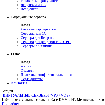
Готовые конфигурации
Лицензии и ПО
Все услуги
Виртуальные сервера
Назад
Калькулятор серверов
Серверы для 1С
Сервера для Битрикс
Сервера для рендеринга с GPU
Серверы в наличии
О нас
Назад
Акции
Отзывы
Политика конфиденциальности
Сертификаты
Контакты
Услуги
ВИРТУАЛЬНЫЕ СЕРВЕРЫ (VPS / VDS)
Гибкие виртуальные среды на базе KVM с NVMe-дисками. Быст
Подробнее