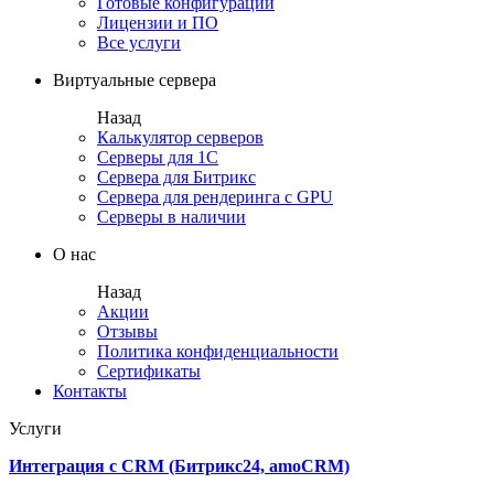
Готовые конфигурации
Лицензии и ПО
Все услуги
Виртуальные сервера
Назад
Калькулятор серверов
Серверы для 1С
Сервера для Битрикс
Сервера для рендеринга с GPU
Серверы в наличии
О нас
Назад
Акции
Отзывы
Политика конфиденциальности
Сертификаты
Контакты
Услуги
Интеграция с CRM (Битрикс24, amoCRM)