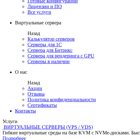
Готовые конфигурации
Лицензии и ПО
Все услуги
Виртуальные сервера
Назад
Калькулятор серверов
Серверы для 1С
Сервера для Битрикс
Сервера для рендеринга с GPU
Серверы в наличии
О нас
Назад
Акции
Отзывы
Политика конфиденциальности
Сертификаты
Контакты
Услуги
ВИРТУАЛЬНЫЕ СЕРВЕРЫ (VPS / VDS)
Гибкие виртуальные среды на базе KVM с NVMe-дисками. Быст
Подробнее